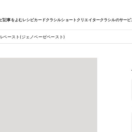
ピ
記事をよむ
レシピカード
クラシルショート
クリエイター
クラシルのサービ
ルペースト(ジェノベーゼペースト)