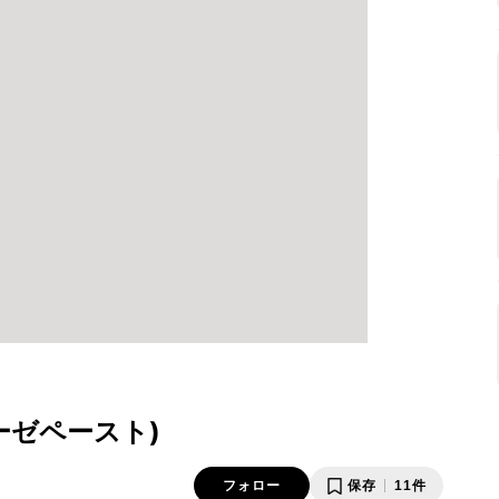
ーゼペースト)
フォロー
保存
11件