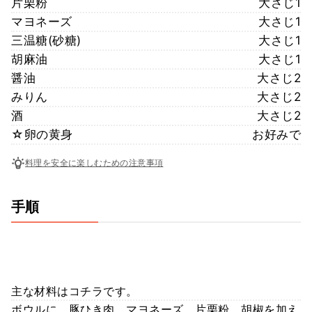
片栗粉
大さじ1
マヨネーズ
大さじ1
三温糖(砂糖)
大さじ1
胡麻油
大さじ1
醤油
大さじ2
みりん
大さじ2
酒
大さじ2
☆卵の黄身
お好みで
料理を安全に楽しむための注意事項
手順
主な材料はコチラです。
ボウルに、豚ひき肉、マヨネーズ、片栗粉、胡椒を加え