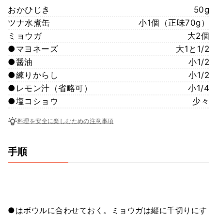
おかひじき
50g
ツナ水煮缶
小1個（正味70g）
ミョウガ
大2個
●マヨネーズ
大1と1/2
●醤油
小1/2
●練りからし
小1/2
●レモン汁（省略可）
小1/4
●塩コショウ
少々
料理を安全に楽しむための注意事項
手順
●はボウルに合わせておく。ミョウガは縦に千切りにす