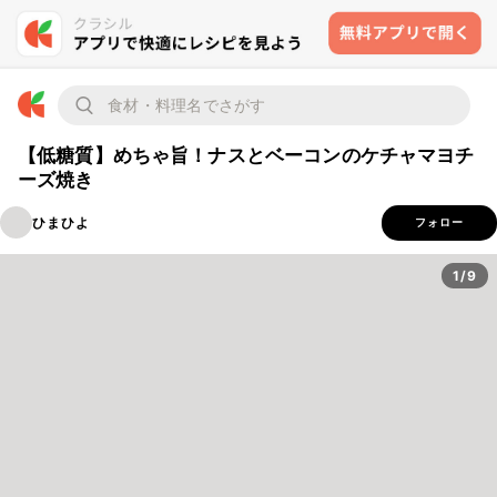
【低糖質】めちゃ旨！ナスとベーコンのケチャマヨチ
ーズ焼き
ひまひよ
フォロー
1/9