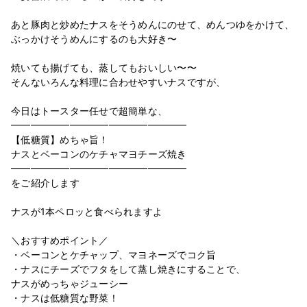
あと豚肉と炒めたナスをそうめんにのせて、めんつゆをかけて、
ぶっかけそうめんにするのも大好き〜
焼いても揚げても、蒸してもおいしい〜〜
そんないろんな料理に合わせやすいナスですが、
今日はトースター任せで超簡単な、
━︎━︎━︎━︎━︎━︎━︎━︎━︎━︎━︎━︎━︎━︎━︎━︎━︎━︎
【低糖質】めちゃ旨！
ナスとベーコンのケチャマヨチーズ焼き
━︎━︎━︎━︎━︎━︎━︎━︎━︎━︎━︎━︎━︎━︎━︎━︎━︎━︎
をご紹介します
ナスが1本ペロッと食べられますよ
＼おすすめポイント／
・ベーコンとケチャップ、マヨネーズでコク旨
・ナスにチーズでフタをして蒸し焼きにすることで、
ナスがめっちゃジューシー
・ナスは低糖質な野菜！