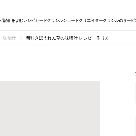
ピ
記事をよむ
レシピカード
クラシルショート
クリエイター
クラシルのサービ
味噌汁
間引きほうれん草の味噌汁 レシピ・作り方