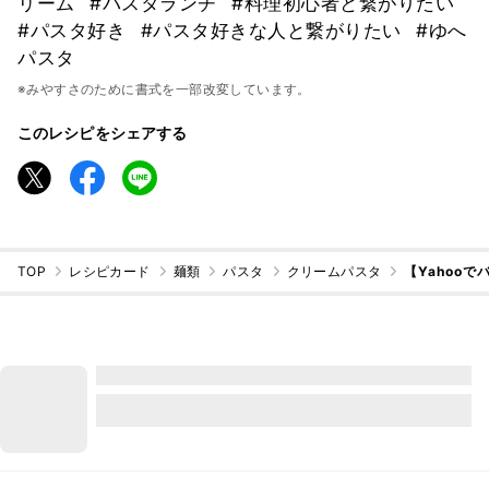
リーム
#パスタランチ
#料理初心者と繋がりたい
#パスタ好き
#パスタ好きな人と繋がりたい
#ゆへ
パスタ
※みやすさのために書式を一部改変しています。
このレシピをシェアする
TOP
レシピカード
麺類
パスタ
クリームパスタ
【Yahoo