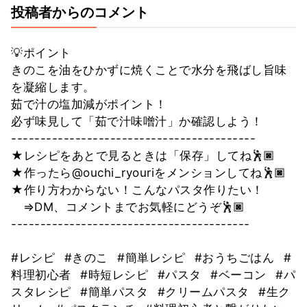
投稿者からのコメント
💡ポイント
きのこを油をひかずに焼くことで水分を飛ばし旨味
を凝縮します。
茹で汁の塩加減がポイント！
必ず味見して「茹で汁味噌汁」か確認しよう！
------------------------------------------
★レシピをあとで見るときは「保存」してね🕺🏿
★作ったら@ouchi_ryouriをメンションしてね🕺🏿
★作り方わからない！こんなパスタ作りたい！
⇒DM、コメントまでお気軽にどうぞ🕺🏿
-----------------------------------------
#レシピ
#きのこ
#簡単レシピ
#おうちごはん
#
料理初心者
#時短レシピ
#パスタ
#ベーコン
#パ
スタレシピ
#簡単パスタ
#クリームパスタ
#生ク