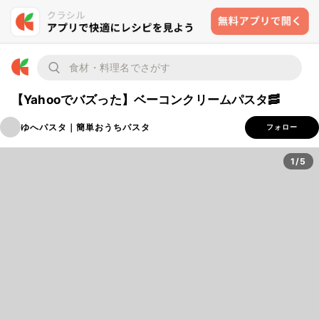
【Yahooでバズった】ベーコンクリームパスタ🥓
ゆへパスタ｜簡単おうちパスタ
フォロー
1/5