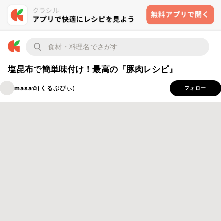
塩昆布で簡単味付け！最高の『豚肉レシピ』
masa✩(くるぷぴぃ)
フォロー