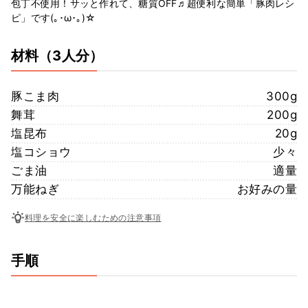
包丁不使用！サッと作れて、糖質OFF♬超便利な簡単「豚肉レシ
ピ」です(｡･ω･｡)☆
材料
（3人分）
豚こま肉
300g
舞茸
200g
塩昆布
20g
塩コショウ
少々
ごま油
適量
万能ねぎ
お好みの量
料理を安全に楽しむための注意事項
手順