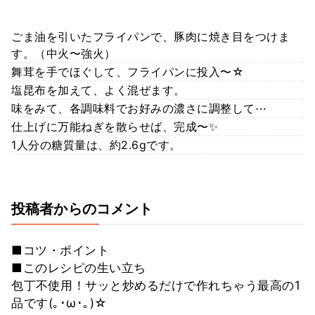
ごま油を引いたフライパンで、豚肉に焼き目をつけま
す。（中火〜強火）
舞茸を手でほぐして、フライパンに投入〜☆
塩昆布を加えて、よく混ぜます。
味をみて、各調味料でお好みの濃さに調整して⋯
仕上げに万能ねぎを散らせば、完成〜✨
1人分の糖質量は、約2.6gです。
投稿者からのコメント
■コツ・ポイント
■このレシピの生い立ち
包丁不使用！サッと炒めるだけで作れちゃう最高の1
品です(｡･ω･｡)☆