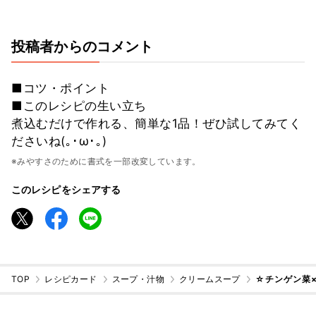
投稿者からのコメント
■コツ・ポイント
■このレシピの生い立ち
煮込むだけで作れる、簡単な1品！ぜひ試してみてく
ださいね(｡･ω･｡)
※みやすさのために書式を一部改変しています。
このレシピをシェアする
TOP
レシピカード
スープ・汁物
クリームスープ
☆チンゲン菜