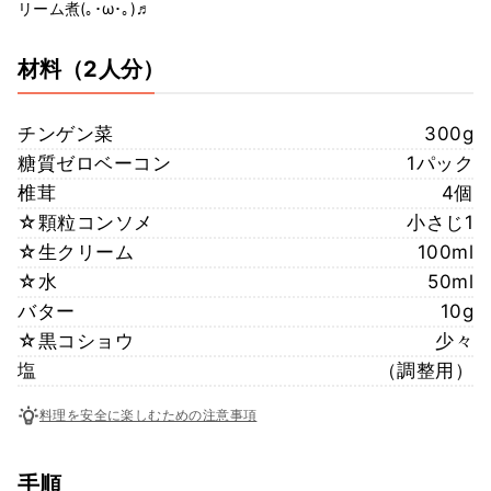
リーム煮(｡･ω･｡)♬
材料
（2人分）
チンゲン菜
300g
糖質ゼロベーコン
1パック
椎茸
4個
☆顆粒コンソメ
小さじ1
☆生クリーム
100ml
☆水
50ml
バター
10g
☆黒コショウ
少々
塩
（調整用）
料理を安全に楽しむための注意事項
手順