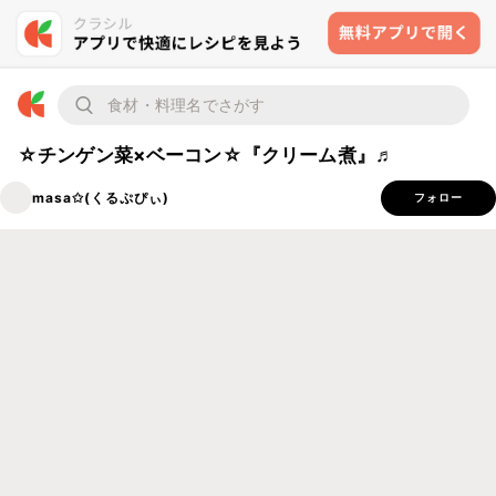
☆チンゲン菜×ベーコン☆『クリーム煮』♬
masa✩(くるぷぴぃ)
フォロー