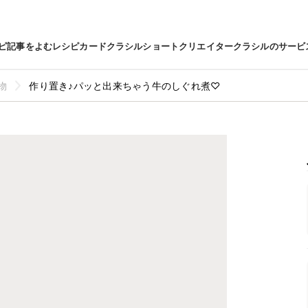
ピ
記事をよむ
レシピカード
クラシルショート
クリエイター
クラシルのサービ
物
作り置き♪パッと出来ちゃう牛のしぐれ煮♡