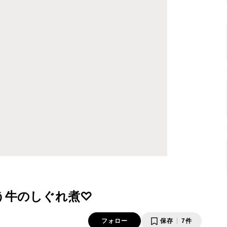
う牛のしぐれ煮♡
フォロー
保存
7件