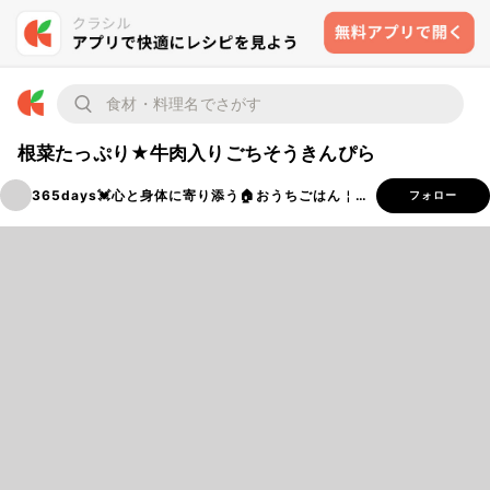
根菜たっぷり★牛肉入りごちそうきんぴら
365days💓‪心と身体に寄り添う🏠おうちごはん￤穂ノcafe
フォロー