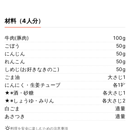
材料
（4人分）
牛肉(豚肉)
100g
ごぼう
50g
にんじん
50g
れんこん
50g
しめじ(お好きなきのこ)
50g
ごま油
大さじ1
にんにく・生姜チューブ
各1㌢
★※酒・砂糖
各大さじ1
★※しょうゆ・みりん
各大さじ2
白ごま
適量
あさつき
適量
料理を安全に楽しむための注意事項