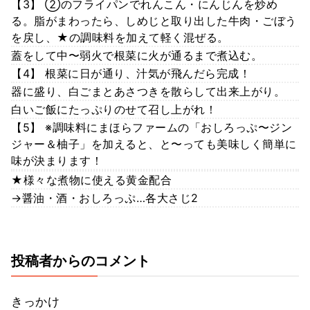
【3】 ②のフライパンでれんこん・にんじんを炒め
る。脂がまわったら、しめじと取り出した牛肉・ごぼう
を戻し、★の調味料を加えて軽く混ぜる。
蓋をして中〜弱火で根菜に火が通るまで煮込む。
【4】 根菜に日が通り、汁気が飛んだら完成！
器に盛り、白ごまとあさつきを散らして出来上がり。
白いご飯にたっぷりのせて召し上がれ！
【5】 ※調味料にまほらファームの「おしろっぷ〜ジン
ジャー＆柚子」を加えると、と〜っても美味しく簡単に
味が決まります！
★様々な煮物に使える黄金配合
→醤油・酒・おしろっぷ…各大さじ2
投稿者からのコメント
きっかけ