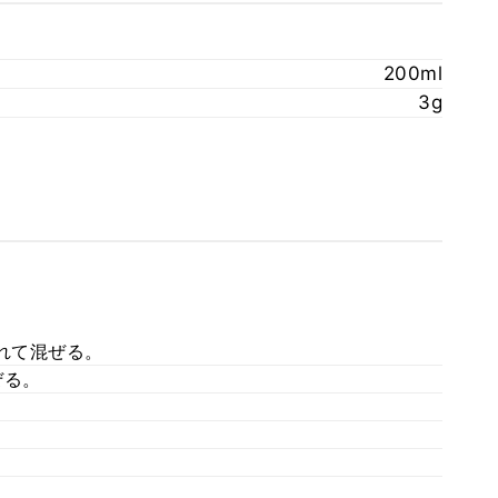
200ml
3g
れて混ぜる。
ぜる。
。