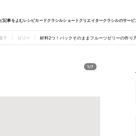
ピ
記事をよむ
レシピカード
クラシルショート
クリエイター
クラシルのサービ
菓子
ゼリー
材料2つ！パックそのままフルーツゼリーの作り
1/7