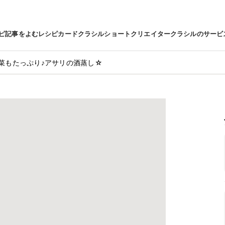
ピ
記事をよむ
レシピカード
クラシルショート
クリエイター
クラシルのサービ
菜もたっぷり♪アサリの酒蒸し☆