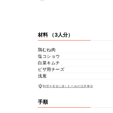
材料
（3人分）
鶏むね肉
塩コショウ
白菜キムチ
ピザ用チーズ
浅葱
料理を安全に楽しむための注意事項
手順