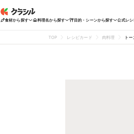
食材から探す
料理名から探す
目的・シーンから探す
公式レシ
TOP
レシピカード
肉料理
トー