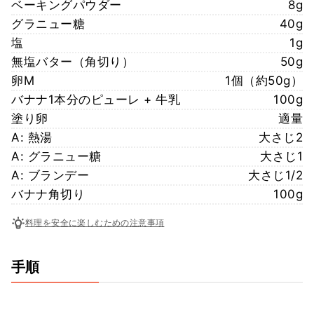
ベーキングパウダー
8g
グラニュー糖
40g
塩
1g
無塩バター（角切り）
50g
卵M
1個（約50g）
バナナ1本分のピューレ + 牛乳
100g
塗り卵
適量
A: 熱湯
大さじ2
A: グラニュー糖
大さじ1
A: ブランデー
大さじ1/2
バナナ角切り
100g
料理を安全に楽しむための注意事項
手順