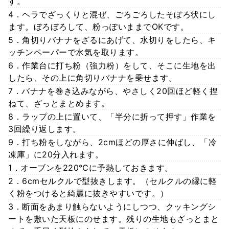
す。
4．ヘラでざっくりと混ぜ、ごろごろしたそぼろ状にし
ます。ぼろぼろして、粉っぽいままでOKです。
5．角切りバナナをざるにあげて、水切りをしたら、キ
ッチンペーパーで水気を取ります。
6．作業台に打ち粉（強力粉）をして、そこに生地を出
したら、その上に角切りバナナを乗せます。
7．バナナを巻き込みながら、やさしく20回ほど軽く捏
ねて、ざっとまとめます。
8．ラップの上に置いて、「半分に折って押す」作業を
3回繰り返します。
9．打ち粉をしながら、2cmほどの厚さに伸ばし、「冷
凍庫」に20分入れます。
1．オーブンを220℃に予熱しておきます。
2．6cmセルクルで型抜きします。（セルクルの縁に軽
く粉をつけると綺麗に抜きやすいです。）
3．断面をあまり触らないようにしつつ、クッキングシ
ートを敷いた天板にのせます。残りの生地もざっとまと