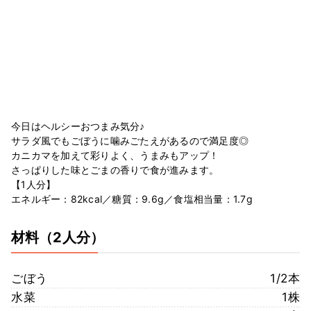
今日はヘルシーおつまみ気分♪
サラダ風でもごぼうに噛みごたえがあるので満足度◎
カニカマを加えて彩りよく、うまみもアップ！
さっぱりした味とごまの香りで食が進みます。
【1人分】
エネルギー：82kcal／糖質：9.6g／食塩相当量：1.7g
材料
（2人分）
ごぼう
1/2本
水菜
1株