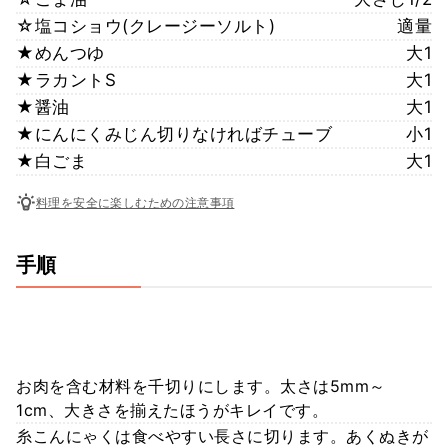
☆塩コショウ(クレージーソルト)
適量
★めんつゆ
大1
★ラカントS
大1
★醤油
大1
★にんにくみじん切りなければチューブ
小1
★白ごま
大1
料理を安全に楽しむための注意事項
手順
お肉を含む材料を千切りにします。太さは5mm～
1cm、大きさを揃えたほうがキレイです。
糸こんにゃくは食べやすい長さに切ります。あくぬきが