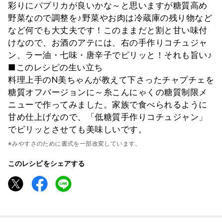
彩りにパプリカが良いかな～と思いますが糖質高め
野菜なので調整を♪野菜やお肉は冷蔵庫の残り物など
など何でも大丈夫です！このままだと割と甘い味付
けなので、お酒のアテには、右の手作りコチュジャ
ン、ラー油・七味・唐辛子でピリッと！それも旨い♪
■このレシピの生い立ち
料理上手のN美ちゃんが教えて下さったチャプチェを
糖質オフバージョンに～糸こんにゃくの糖質制限メ
ニューで作ってみました。家族で食べられるように
甘め仕上げなので、「低糖質手作りコチュジャン」
でピリッとさせても美味しいです。
※みやすさのために書式を一部改変しています。
このレシピをシェアする