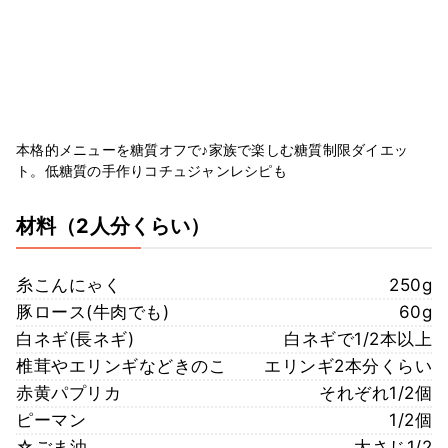
本格的メニューを糖質オフで♪家族で楽しむ糖質制限ダイエッ
ト。低糖質の手作りコチュジャンレシピも
材料
（2人分くらい）
糸こんにゃく
250g
豚ロース(牛肉でも)
60g
白ネギ(長ネギ)
白ネギで1/2本以上
椎茸やエリンギなどきのこ
エリンギ2本分くらい
赤黄パプリカ
それぞれ1/2個
ピーマン
1/2個
☆ごま油
大さじ1/2