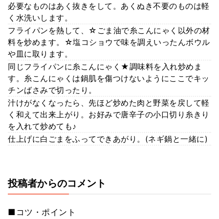
必要なものはあく抜きをして。あくぬき不要のものは軽
く水洗いします。
フライパンを熱して、☆ごま油で糸こんにゃく以外の材
料を炒めます。☆塩コショウで味を調えいったんボウル
や皿に取ります。
同じフライパンに糸こんにゃく★調味料を入れ炒めま
す。糸こんにゃくは鍋肌を傷つけないようにここでキッ
チンばさみで切ったり。
汁けがなくなったら、先ほど炒めた肉と野菜を戻して軽
く和えて出来上がり。お好みで唐辛子の小口切り糸きり
を入れて炒めても♪
仕上げに白ごまをふってできあがり。(ネギ鍋と一緒に)
投稿者からのコメント
■コツ・ポイント