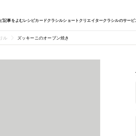
ピ
記事をよむ
レシピカード
クラシルショート
クリエイター
クラシルのサービ
リル
ズッキーニのオーブン焼き