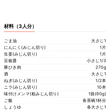
材料
（3人分）
ごま油
大さじ1
にんにく(みじん切り)
1片
生姜(みじん切り)
1片
豆板醤
小さじ1/3
豚ひき肉
270g
酒
大さじ1
ねぎ(みじん切り)
1/2本
ニラ(みじん切り)
10本
味付けメンマ(粗みじん切り)
1袋(90g)
ご飯
各茶碗1杯分
しょうゆ
各大さじ1