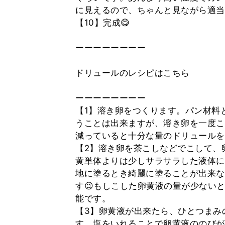
に見えるので、ちゃんと見ながら適当
【10】完成😋
ーーーーーーーー
ドリュールのレシピはこちら
ーーーーーーーー
【1】溶き卵をつくります。パン材料
うことは出来ますが、溶き卵を一度こ
減っていると十分な量のドリュールを
【2】溶き卵を茶こしなどでこして、
黄単体よりは少しサラサラした液体に
地に塗るとき綺麗に塗ることが出来な
す😉もしこした卵黄液の量が少ない
能です。
【3】卵黄液が出来たら、ひとつまみ
す。塩をいれることで卵黄液ののびが