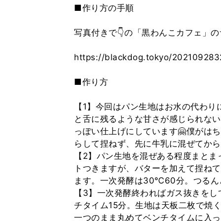
■作り方の手順
写真付きで👇の「黒わんこカフェ」の
https://blackdog.tokyo/20210928
■作り方
【1】今回はパン生地はお水の代わり
と舌に残るような甘さが感じられない
っぽい仕上げにしています🤗僕がは
らして捏ねず、先に牛乳に混ぜてから
【2】パン生地を混ぜある程度まとま
トつきますが、バターを加えて捏ねて
ます。一次発酵は30℃60分。つるん
【3】一次発酵終わればガス抜きをし
チタイム15分。生地は天板二枚で焼
一つのまま丸めてベンチタイムに入っ