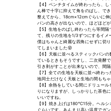
【4】ベンチタイムが終わったら、し
ん棒で十字に抑えて角をのばし、でき
整えてから、18cm×12cmぐらい
パンの高さが出ないので、ほどほどが
【5】生地をのばし終わったら等間隔
て、残りの生地を1/3ずつにするイ
僕はちゃんと綺麗な四角にせずに切り
てしまいました😵
【6】天板に並べるスティックパンの
ているときもそうですし、二次発酵で
引き剥がすことが出来ないので、間隔は
【7】全ての生地を天板に並べ終わっ
地同士だけなく天板と生地の間もちゃ
【8】余熱をしている間にドリュール
りになりますが、しっかりした茶色に
いいですね。
【9】焼き上げは180℃15分。ヘルシ
ぐらいです。あんまり高い温度でガン