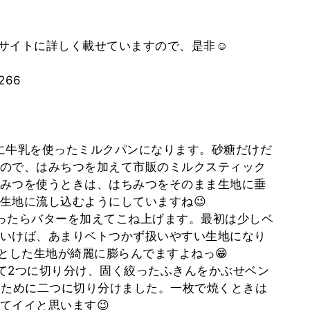
サイトに詳しく載せていますので、是非☺️
3266
に牛乳を使ったミルクパンになります。砂糖だけだ
ので、はみちつを加えて市販のミルクスティック
ちみつを使うときは、はちみつをそのまま生地に垂
生地に流し込むようにしていますね😉
ったらバターを加えてこね上げます。最初は少しベ
いけば、あまりベトつかず扱いやすい生地になり
とした生地が綺麗に膨らんでますよねっ😁
て2つに切り分け、固く絞ったふきんをかぶせベン
くために二つに切り分けました。一枚で焼くときは
てイイと思います😉