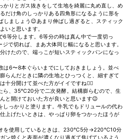
っかりとガス抜きをして生地を綺麗に丸め直し、め
るだけ角のしっかりある四角形になるように形を
に伸ばしましょう😉あまり伸ばし過ぎると、スティック
よいと思います。
で6等分します。6等分の時は真ん中で一度切っ
メージで切れば、まあ大体同じ幅になると思います。
分けたので、端っこが短いスティックパンになっ
数は6〜8本ぐらいまでにしておきましょう。並べ
膨らんだときに隣の生地とひっつくと、細すぎて
十分開けて並べた方がイイですね🙆‍♂️
たら、35℃20分で二次発酵。結構膨らむので、生
んと開けておいた方が良いと思います😉
をしっかりと塗ります。牛乳でもドリュールの代わ
仕上げたいときは、やっぱり卵をつかったほうが
オを使用しているときは、230℃5分→220℃10分
ガン焼くと表面が濃くなり過ぎて焦げているよう