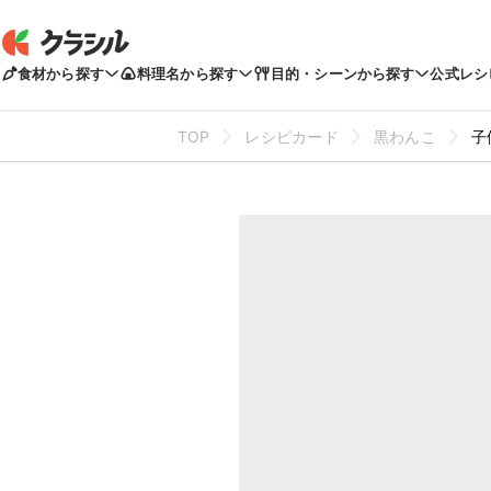
食材から探す
料理名から探す
目的・シーンから探す
公式レシ
TOP
レシピカード
黒わんこ
子