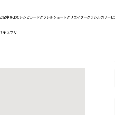
ピ
記事をよむ
レシピカード
クラシルショート
クリエイター
クラシルのサービ
けキュウリ