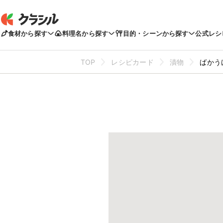
食材から探す
料理名から探す
目的・シーンから探す
公式レシ
TOP
レシピカード
漬物
ばかう