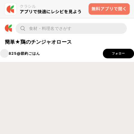
簡単★鶏のチンジャオロース
825@節約ごはん
フォロー