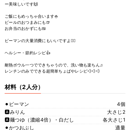
ー美味しいです🙌
ご飯にもめっちゃ合います🍚
ビールのおつまみにも🍺
お弁当のおかずにも🍱
ピーマンの大量消費にもいいですよ🙆‍♀️
ヘルシー・節約レシピ👍
耐熱ボウル一つでできちゃうので、洗い物も楽ちん♫
レンチンのみでできる超簡単ちょぱやレシピ💨💨💨
材料
（2人分）
⚫︎ピーマン
4個
🅰️みりん
大さじ2
🅰️麺つゆ（濃縮4倍）・白だし
各大さじ1
⚫︎かつおぶし
適量