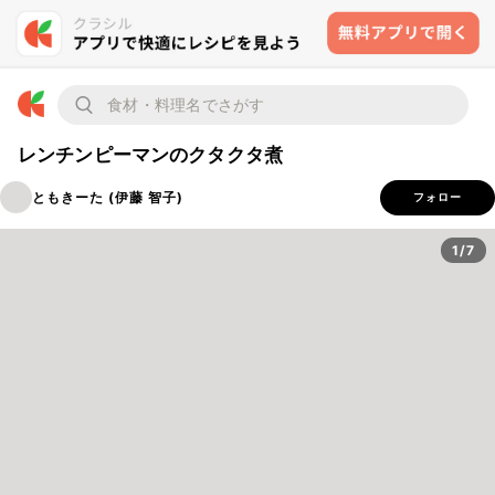
レンチンピーマンのクタクタ煮
ともきーた (伊藤 智子)
フォロー
1/7