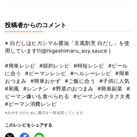
投稿者からのコメント
※ 白だしはヒガシマル醤油「京風割烹 白だし」を使
用しています‼️(@higashimaru_soy.sauce )
#簡単レシピ
#節約レシピ
#時短レシピ
#ビール
に合う
#ピーマンレシピ
#ヘルシーレシピ
#簡単
おつまみ
#簡単おかず
#ご飯に合う
#子供に人気
#和風
#レンチン
#野菜のおつまみ
#簡単副菜
#
ピーマン嫌いも食べられる
#ピーマンのクタクタ煮
#ピーマン消費レシピ
※みやすさのために書式を一部改変しています。
このレシピをシェアする