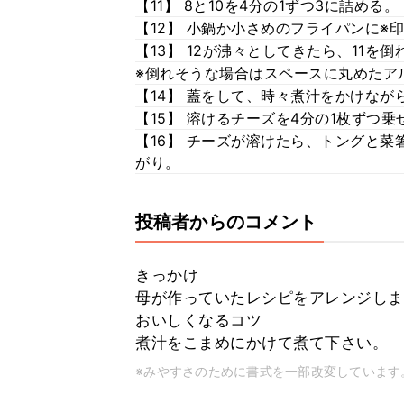
【11】 8と10を4分の1ずつ3に詰める。
【12】 小鍋か小さめのフライパンに※
【13】 12が沸々としてきたら、11を
※倒れそうな場合はスペースに丸めたア
【14】 蓋をして、時々煮汁をかけなが
【15】 溶けるチーズを4分の1枚ずつ乗
【16】 チーズが溶けたら、トングと
がり。
投稿者からのコメント
きっかけ
母が作っていたレシピをアレンジしま
おいしくなるコツ
煮汁をこまめにかけて煮て下さい。
※みやすさのために書式を一部改変しています