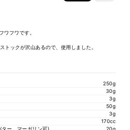
フワフワです。
ストックが沢山あるので、使用しました。
250g
30g
3g
50g
3g
170cc
バター、マーガリン可)
20g