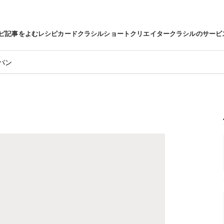
ピ
記事をよむ
レシピカード
クラシルショート
クリエイター
クラシルのサービ
パン