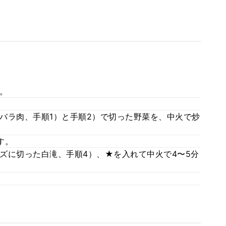
。
バラ肉、手順1）と手順2）で切った野菜を、中火で炒
す。
ズに切った白滝、手順4）、★を入れて中火で4〜5分