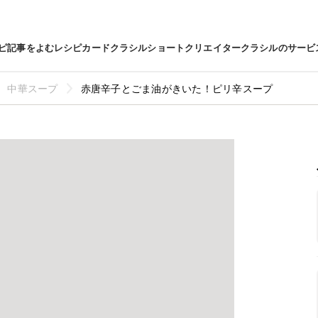
ピ
記事をよむ
レシピカード
クラシルショート
クリエイター
クラシルのサービ
中華スープ
赤唐辛子とごま油がきいた！ピリ辛スープ