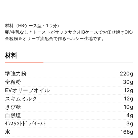
材料（HBケース型・1つ分）
卵/牛乳なし＊トーストがサックサク♪HBケースでお任せ焼きOK♪
全粒粉＆オリーブ油配合で作るヘルシー生地です。
材料
準強力粉
220g
全粒粉
30g
EVオリーブオイル
12g
スキムミルク
12g
きび糖
10g
自然塩
4g
ｲﾝｽﾀﾝﾄﾄﾞﾗｲｲｰｽﾄ
3g
水
168g