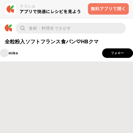
全粒粉入ソフトフランス食パン♡HBクマ
miko
フォロー