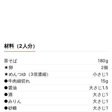
材料
（2人分）
茶そば
180g
★卵
2個
★めんつゆ（3倍濃縮）
小さじ1
●牛肉細切れ
15g
●醤油
大さじ1.5
●酒
大さじ1
●みりん
大さじ1
●砂糖
大さじ1