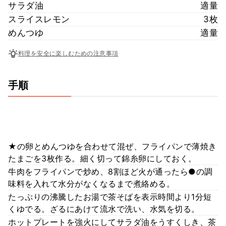
サラダ油
適量
スライスレモン
3枚
めんつゆ
適量
料理を安全に楽しむための注意事項
手順
★の卵とめんつゆを合わせて混ぜ、フライパンで薄焼き
たまごを3枚作る。細く切って錦糸卵にしておく。
牛肉をフライパンで炒め、8割ほど火が通ったら●の調
味料を入れて水分がなくなるまで煮絡める。
たっぷりの沸騰したお湯で茶そばを表示時間より1分短
くゆでる。ざるにあけて流水で洗い、水気を切る。
ホットプレートを強火にしてサラダ油をうすくしき、茶