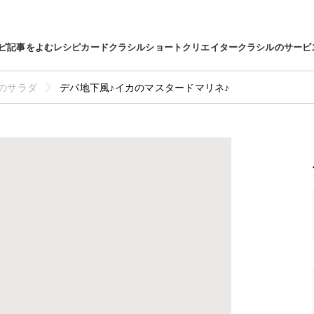
ピ
記事をよむ
レシピカード
クラシルショート
クリエイター
クラシルのサービ
のサラダ
デパ地下風♪イカのマスタードマリネ♪