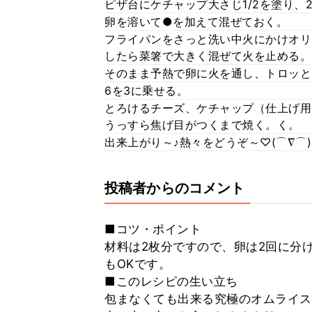
ピザ台にケチャップ大さじ1/2を塗り、
卵を溶いて●を加えて混ぜておく。
フライパンをさっと洗い中火にかけオリ
したら菜箸で大きく混ぜて火を止める。
そのまま予熱で卵に火を通し、トロッと
6を3に乗せる。
とろけるチーズ、ケチャップ（仕上げ用
うっすら焦げ目がつくまで焼く。く。
出来上がり～♪熱々をどうぞ～♡(⌒∇⌒)
投稿者からのコメント
■コツ・ポイント
材料は2枚分ですので、卵は2回に分
もOKです。
■このレシピの生い立ち
包まなくても出来る究極のオムライス