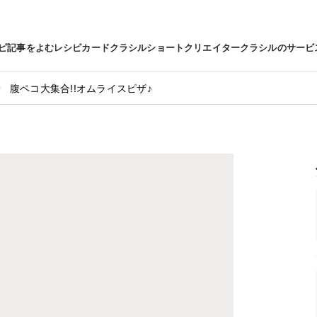
ピ
記事をよむ
レシピカード
クラシルショート
クリエイター
クラシルのサービ
腹ペコ大集合!!オムライスピザ♪