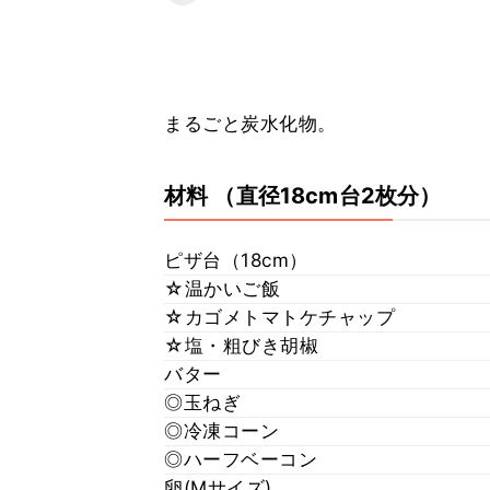
まるごと炭水化物。
材料
（直径18cm台2枚分）
ピザ台（18cm）
☆温かいご飯
☆カゴメトマトケチャップ
☆塩・粗びき胡椒
バター
◎玉ねぎ
◎冷凍コーン
◎ハーフベーコン
卵(Mサイズ)