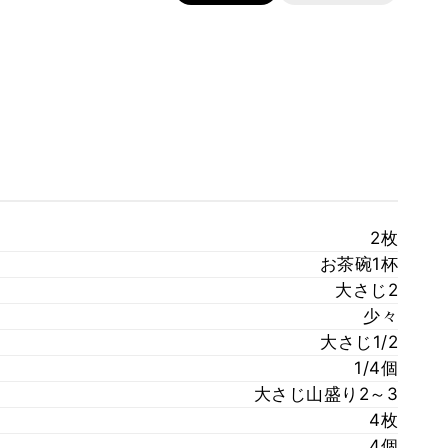
2枚
お茶碗1杯
大さじ2
少々
大さじ1/2
1/4個
大さじ山盛り2～3
4枚
4個