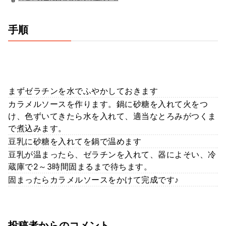
手順
まずゼラチンを水でふやかしておきます
カラメルソースを作ります。鍋に砂糖を入れて火をつ
け、色ずいてきたら水を入れて、適当なとろみがつくま
で煮込みます。
豆乳に砂糖を入れてを鍋で温めます
豆乳が温まったら、ゼラチンを入れて、器によそい、冷
蔵庫で2～3時間固まるまで待ちます。
固まったらカラメルソースをかけて完成です♪
投稿者からのコメント