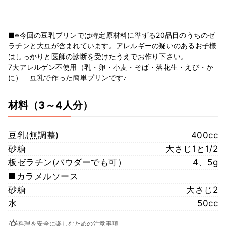
■※今回の豆乳プリンでは特定原材料に準ずる20品目のうちのゼ
ラチンと大豆が含まれています。アレルギーの疑いのあるお子様
はしっかりと医師の診断を受けたうえでお作り下さい。
7大アレルゲン不使用（乳・卵・小麦・そば・落花生・えび・か
に） 豆乳で作った簡単プリンです♪
材料
（3～4人分）
豆乳(無調整)
400cc
砂糖
大さじ1と1/2
板ゼラチン(パウダーでも可）
4、5g
■カラメルソース
砂糖
大さじ2
水
50cc
料理を安全に楽しむための注意事項