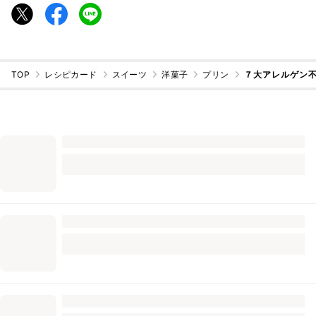
TOP
レシピカード
スイーツ
洋菓子
プリン
７大アレルゲン