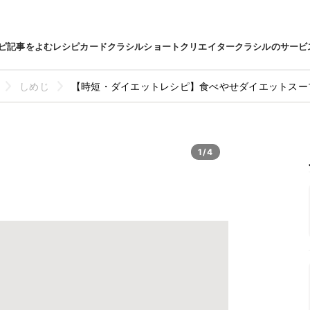
ピ
記事をよむ
レシピカード
クラシルショート
クリエイター
クラシルのサービ
しめじ
【時短・ダイエットレシピ】食べやせダイエットスー
1/4