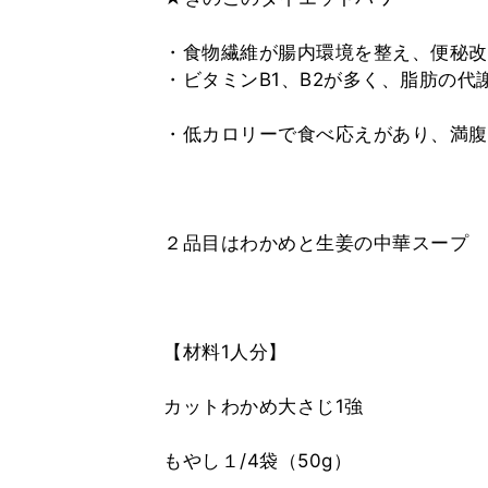
・食物繊維が腸内環境を整え、便秘改
・ビタミンB1、B2が多く、脂肪の代
・低カロリーで食べ応えがあり、満腹
２品目はわかめと生姜の中華スープ
【材料1人分】
カットわかめ大さじ1強
もやし１/4袋（50g）