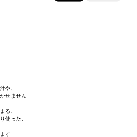
汁や、
かせません
まる、
り使った、
ます