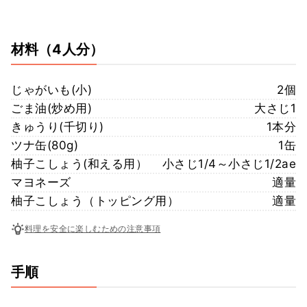
材料
（4人分）
じゃがいも(小)
2個
ごま油(炒め用)
大さじ1
きゅうり(千切り)
1本分
ツナ缶(80g)
1缶
柚子こしょう(和える用）
小さじ1/4～小さじ1/2ae
マヨネーズ
適量
柚子こしょう（トッピング用）
適量
料理を安全に楽しむための注意事項
手順