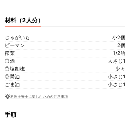
材料
（2人分）
じゃがいも
小2個
ピーマン
2個
搾菜
1/2瓶
◎酒
大さじ1
◎塩胡椒
少々
◎醤油
小さじ1
ごま油
小さじ1
料理を安全に楽しむための注意事項
手順