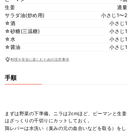
生姜
適量
サラダ油(炒め用)
小さじ1〜2
☆酒
小さじ1
☆砂糖(三温糖)
小さじ1
☆水
小さじ1
☆醤油
小さじ1
料理を安全に楽しむための注意事項
手順
まずは野菜の下準備。ニラは2cmほど、ピーマンと生姜
はざっくりの千切りにカットしておく。
鶏レバーは水洗い（臭みの元の血合いなどを取る）をし