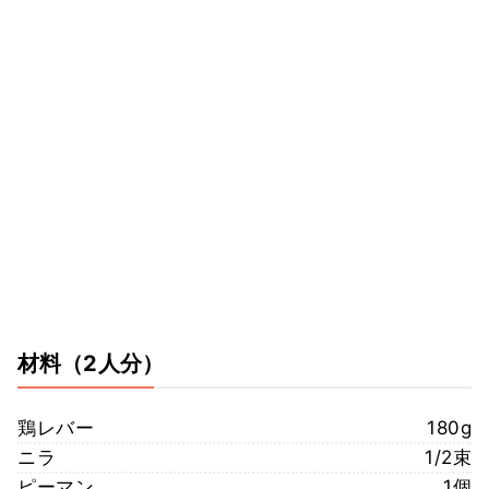
材料
（2人分）
鶏レバー
180g
ニラ
1/2束
ピーマン
1個