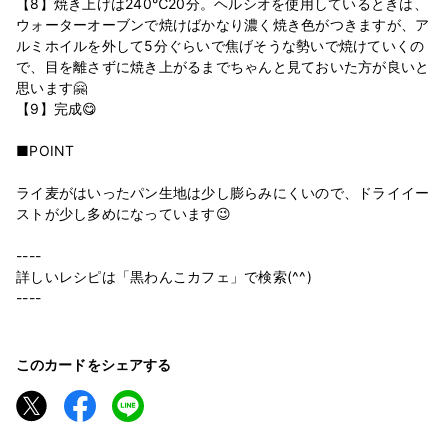
【8】焼き上げは240℃20分。ヘルシオを使用しているときは、
ウォーターオーブンで焼けばかなり濃く焼き色がつきますが、ア
ルミホイルを外して5分ぐらいで焦げそうな勢いで焼けていくの
で、目を離さずに焼き上がるまでちゃんと見ておいた方が良いと
思います🤗
【9】完成😋
■POINT
ライ麦がはいったパン生地は少し膨らみにくいので、ドライイー
ストが少し多めになっています😉
----
詳しいレシピは「黒わんこカフェ」で検索(^^)
----
このカードをシェアする