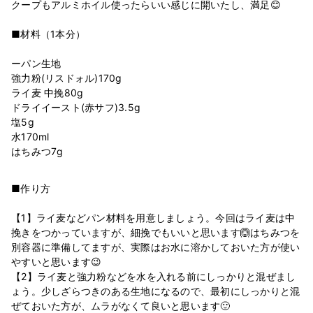
クープもアルミホイル使ったらいい感じに開いたし、満足😊
■材料（1本分）
ーパン生地
強力粉(リスドォル)170g
ライ麦 中挽80g
ドライイースト(赤サフ)3.5g
塩5g
水170ml
■作り方
【1】ライ麦などパン材料を用意しましょう。今回はライ麦は中
挽きをつかっていますが、細挽でもいいと思います🙆‍はちみつを
別容器に準備してますが、実際はお水に溶かしておいた方が使い
やすいと思います😉
【2】ライ麦と強力粉などを水を入れる前にしっかりと混ぜまし
ょう。少しざらつきのある生地になるので、最初にしっかりと混
ぜておいた方が、ムラがなくて良いと思います🙂