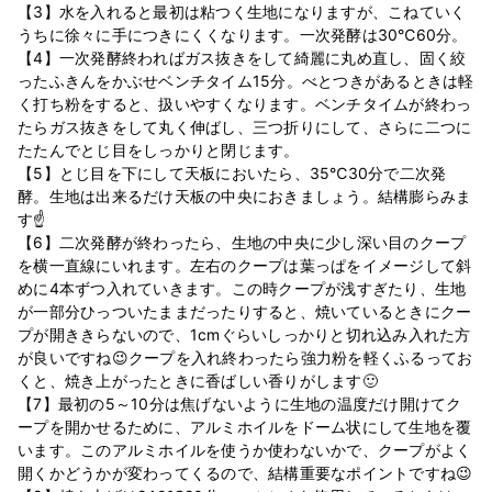
【3】水を入れると最初は粘つく生地になりますが、こねていく
うちに徐々に手につきにくくなります。一次発酵は30℃60分。
【4】一次発酵終わればガス抜きをして綺麗に丸め直し、固く絞
ったふきんをかぶせベンチタイム15分。べとつきがあるときは軽
く打ち粉をすると、扱いやすくなります。ベンチタイムが終わっ
たらガス抜きをして丸く伸ばし、三つ折りにして、さらに二つに
たたんでとじ目をしっかりと閉じます。
【5】とじ目を下にして天板においたら、35℃30分で二次発
酵。生地は出来るだけ天板の中央におきましょう。結構膨らみま
す☝
【6】二次発酵が終わったら、生地の中央に少し深い目のクープ
を横一直線にいれます。左右のクープは葉っぱをイメージして斜
めに4本ずつ入れていきます。この時クープが浅すぎたり、生地
が一部分ひっついたままだったりすると、焼いているときにクー
プが開ききらないので、1cmぐらいしっかりと切れ込み入れた方
が良いですね😉クープを入れ終わったら強力粉を軽くふるってお
くと、焼き上がったときに香ばしい香りがします🙂
【7】最初の5～10分は焦げないように生地の温度だけ開けてク
ープを開かせるために、アルミホイルをドーム状にして生地を覆
います。このアルミホイルを使うか使わないかで、クープがよく
開くかどうかが変わってくるので、結構重要なポイントですね😉