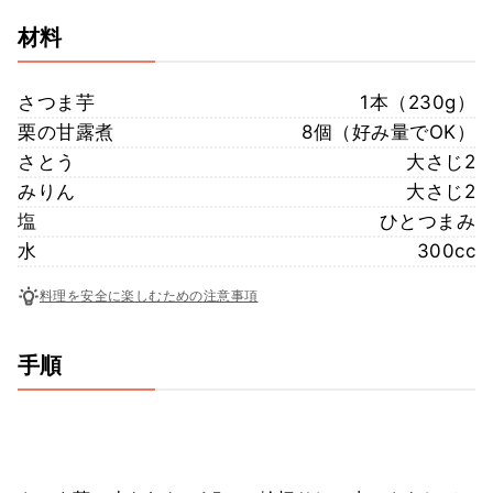
材料
さつま芋
1本（230g）
栗の甘露煮
8個（好み量でOK）
さとう
大さじ2
みりん
大さじ2
塩
ひとつまみ
水
300cc
料理を安全に楽しむための注意事項
手順