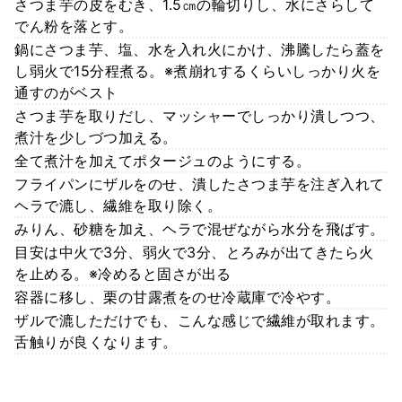
さつま芋の皮をむき、1.5㎝の輪切りし、水にさらして
でん粉を落とす。
鍋にさつま芋、塩、水を入れ火にかけ、沸騰したら蓋を
し弱火で15分程煮る。※煮崩れするくらいしっかり火を
通すのがベスト
さつま芋を取りだし、マッシャーでしっかり潰しつつ、
煮汁を少しづつ加える。
全て煮汁を加えてポタージュのようにする。
フライパンにザルをのせ、潰したさつま芋を注ぎ入れて
ヘラで漉し、繊維を取り除く。
みりん、砂糖を加え、ヘラで混ぜながら水分を飛ばす。
目安は中火で3分、弱火で3分、とろみが出てきたら火
を止める。※冷めると固さが出る
容器に移し、栗の甘露煮をのせ冷蔵庫で冷やす。
ザルで漉しただけでも、こんな感じで繊維が取れます。
舌触りが良くなります。