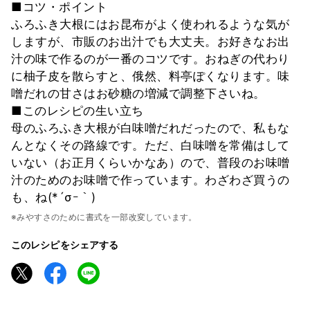
■コツ・ポイント
ふろふき大根にはお昆布がよく使われるような気が
しますが、市販のお出汁でも大丈夫。お好きなお出
汁の味で作るのが一番のコツです。おねぎの代わり
に柚子皮を散らすと、俄然、料亭ぽくなります。味
噌だれの甘さはお砂糖の増減で調整下さいね。
■このレシピの生い立ち
母のふろふき大根が白味噌だれだったので、私もな
んとなくその路線です。ただ、白味噌を常備はして
いない（お正月くらいかなあ）ので、普段のお味噌
汁のためのお味噌で作っています。わざわざ買うの
も、ね(*´σｰ｀)
※みやすさのために書式を一部改変しています。
このレシピをシェアする