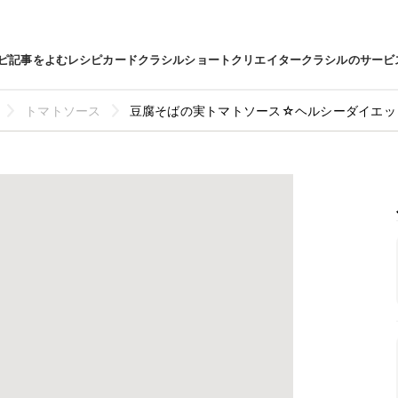
ピ
記事をよむ
レシピカード
クラシルショート
クリエイター
クラシルのサービ
トマトソース
豆腐そばの実トマトソース☆ヘルシーダイエッ