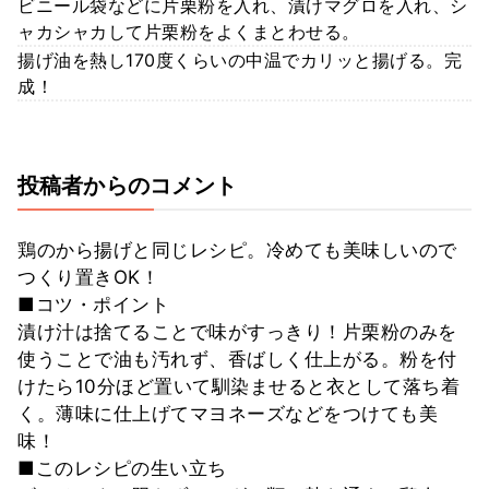
ビニール袋などに片栗粉を入れ、漬けマグロを入れ、シ
ャカシャカして片栗粉をよくまとわせる。
揚げ油を熱し170度くらいの中温でカリッと揚げる。完
成！
投稿者からのコメント
鶏のから揚げと同じレシピ。冷めても美味しいので
つくり置きOK！
■コツ・ポイント
漬け汁は捨てることで味がすっきり！片栗粉のみを
使うことで油も汚れず、香ばしく仕上がる。粉を付
けたら10分ほど置いて馴染ませると衣として落ち着
く。薄味に仕上げてマヨネーズなどをつけても美
味！
■このレシピの生い立ち