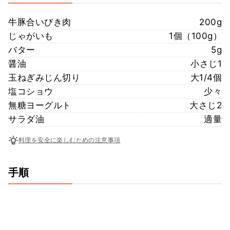
牛豚合いびき肉
200g
じゃがいも
1個（100g）
バター
5g
醤油
小さじ1
玉ねぎみじん切り
大1/4個
塩コショウ
少々
無糖ヨーグルト
大さじ2
サラダ油
適量
料理を安全に楽しむための注意事項
手順