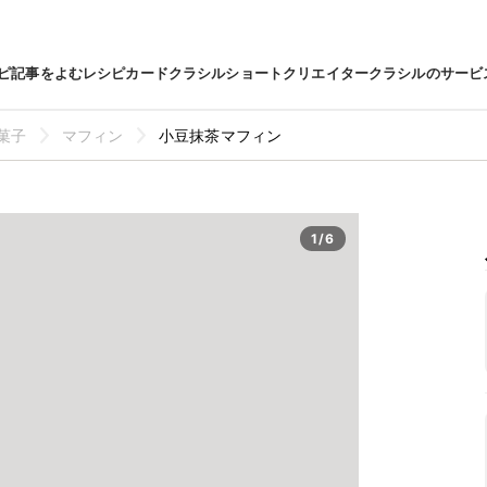
ピ
記事をよむ
レシピカード
クラシルショート
クリエイター
クラシルのサービ
菓子
マフィン
小豆抹茶マフィン
1/6