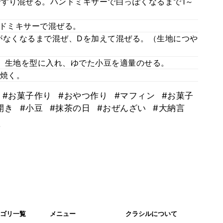
ですり混ぜる。ハンドミキサーで白っぽくなるまで1～
ンドミキサーで混ぜる。
がなくなるまで混ぜ、Dを加えて混ぜる。（生地につや
。生地を型に入れ、ゆでた小豆を適量のせる。
分焼く。
#お菓子作り
#おやつ作り
#マフィン
#お菓子
開き
#小豆
#抹茶の日
#おぜんざい
#大納言
。
ゴリ一覧
メニュー
クラシルについて