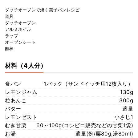
ダッチオーブンで焼く菓子パンレシピ
道具
ダッチオーブン
アルミホイル
ラップ
オーブンシート
麵棒
材料
（4人分）
食パン
1パック（サンドイッチ用12枚入り）
レモンジャム
130g
粒あんこ
300g
バター
適量
レモンゼスト
小さじ1
むき甘栗
60～100g(コンビニ販売などの甘栗1袋)
お湯
適量(例/栗80g;湯80ml)