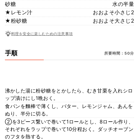
砂糖
水の半量
★レモン汁
おおよそ小さじ2
★粉砂糖
おおよそ大さじ2
料理を安全に楽しむための注意事項
手順
所要時間：50分
沸かした湯に粉砂糖をとかしたら、むき甘栗を入れシロ
ップ漬けにし1晩おく。
食パンを麵棒で薄くし、バター、レモンジャム、あんを
ぬり、半分に切る。
②を3ピース繋いで巻いて1ロールとし、8ロール作り、
それぞれをラップで巻いて10分程おく。ダッチオーブン
のフタを熱する。