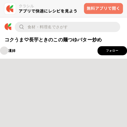
コクうま♡長芋ときのこの麺つゆバター炒め
凜姉
フォロー