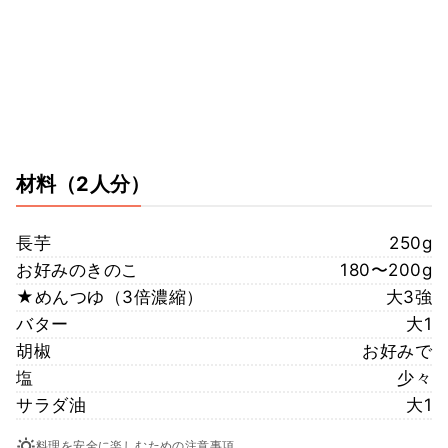
材料
（2人分）
長芋
250g
お好みのきのこ
180〜200g
★めんつゆ（3倍濃縮）
大3強
バター
大1
胡椒
お好みで
塩
少々
サラダ油
大1
料理を安全に楽しむための注意事項