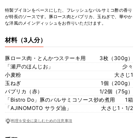
特製ブイヨンをベースにした、フレッシュなバルサミコ酢の香り
が特長のソースです。豚ロース肉とパプリカ、玉ねぎで、華やか
な洋風のメインディッシュをお作りいただけます。
材料
（3人分）
豚ロース肉・とんかつステーキ用
3枚（300g）
「瀬戸のほんじお」
少々
小麦粉
大さじ1
玉ねぎ
1個（200g）
パプリカ（赤）
1/2個（75g）
「Bistro Do」豚のバルサミコソース炒め煮用
1箱
「AJINOMOTO サラダ油」
大さじ1・1/2
料理を安全に楽しむための注意事項