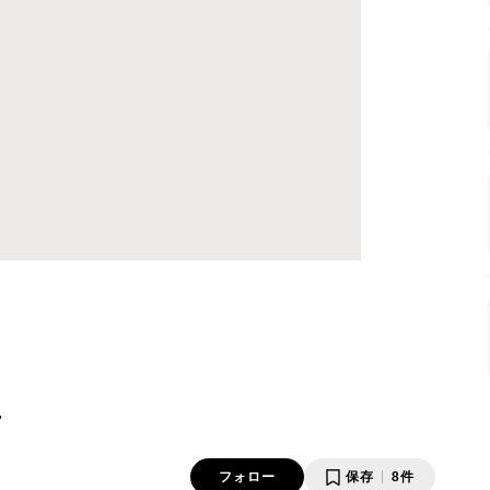
方
フォロー
保存
8件