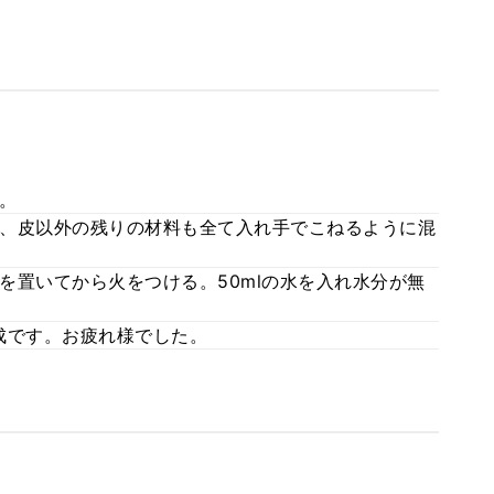
。
、皮以外の残りの材料も全て入れ手でこねるように混
を置いてから火をつける。50mlの水を入れ水分が無
成です。お疲れ様でした。