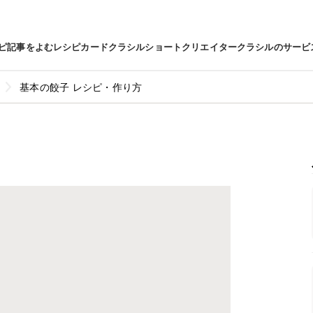
ピ
記事をよむ
レシピカード
クラシルショート
クリエイター
クラシルのサービ
基本の餃子 レシピ・作り方