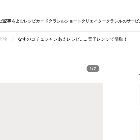
ピ
記事をよむ
レシピカード
クラシルショート
クリエイター
クラシルのサービ
え物
なすのコチュジャンあえレシピ……電子レンジで簡単！
1/7