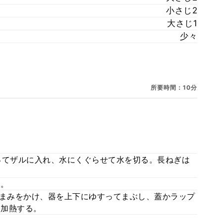
小さじ2
大さじ1
少々
所要時間：10分
ってザルに入れ、水にくぐらせて水を切る。長ねぎは
る。
つまみをかけ、器を上下にゆすってまぶし、蓋かラップ
分加熱する。