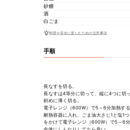
砂糖
酒
白ごま
料理を安全に楽しむための注意事項
手順
長なすを切る。
長なすは4等分に切って、縦に4つに切
斜めに薄く切る。
電子レンジ（600W）で5～6分加熱す
耐熱容器に入れ、ごま油大さじ1と塩1
をかけて電子レンジ（600W）で5～6
全体にしんなりしてたら良い。