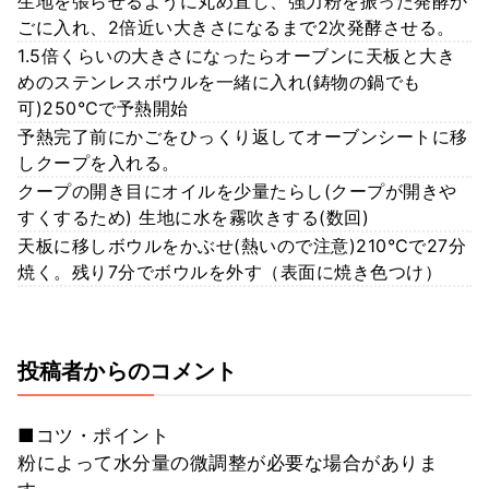
生地を張らせるように丸め直し、強力粉を振った発酵か
ごに入れ、2倍近い大きさになるまで2次発酵させる。
1.5倍くらいの大きさになったらオーブンに天板と大き
めのステンレスボウルを一緒に入れ(鋳物の鍋でも
可)250℃で予熱開始
予熱完了前にかごをひっくり返してオーブンシートに移
しクープを入れる。
クープの開き目にオイルを少量たらし(クープが開きや
すくするため) 生地に水を霧吹きする(数回)
天板に移しボウルをかぶせ(熱いので注意)210℃で27分
焼く。残り7分でボウルを外す（表面に焼き色つけ）
投稿者からのコメント
■コツ・ポイント
粉によって水分量の微調整が必要な場合がありま