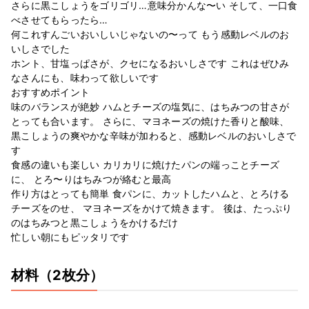
さらに黒こしょうをゴリゴリ…意味分かんな〜い そして、一口食
べさせてもらったら…
何これすんごいおいしいじゃないの〜って もう感動レベルのお
いしさでした
ホント、甘塩っぱさが、クセになるおいしさです これはぜひみ
なさんにも、味わって欲しいです
おすすめポイント
味のバランスが絶妙 ハムとチーズの塩気に、はちみつの甘さが
とっても合います。 さらに、マヨネーズの焼けた香りと酸味、
黒こしょうの爽やかな辛味が加わると、感動レベルのおいしさで
す
食感の違いも楽しい カリカリに焼けたパンの端っことチーズ
に、 とろ〜りはちみつが絡むと最高
作り方はとっても簡単 食パンに、カットしたハムと、とろける
チーズをのせ、 マヨネーズをかけて焼きます。 後は、たっぷり
のはちみつと黒こしょうをかけるだけ
忙しい朝にもピッタリです
材料
（2枚分）