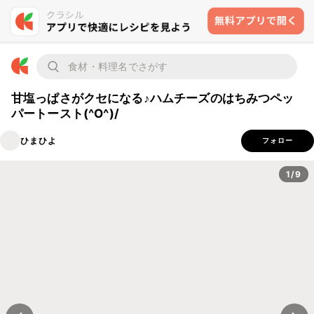
甘塩っぱさがクセになる♪ハムチーズのはちみつペッ
パートースト(^O^)/
ひまひよ
フォロー
1/9