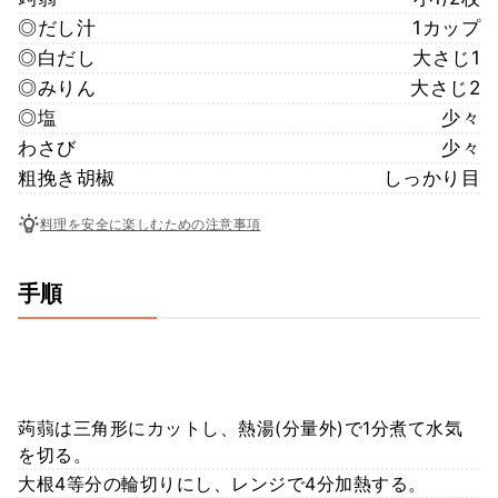
◎だし汁
1カップ
◎白だし
大さじ1
◎みりん
大さじ2
◎塩
少々
わさび
少々
粗挽き胡椒
しっかり目
料理を安全に楽しむための注意事項
手順
蒟蒻は三角形にカットし、熱湯(分量外)で1分煮て水気
を切る。
大根4等分の輪切りにし、レンジで4分加熱する。