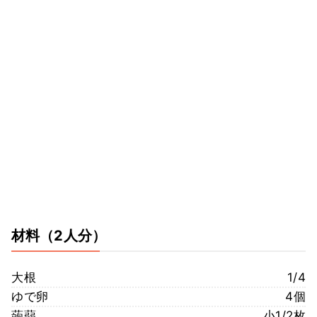
材料
（2人分）
大根
1/4
ゆで卵
4個
蒟蒻
小1/2枚