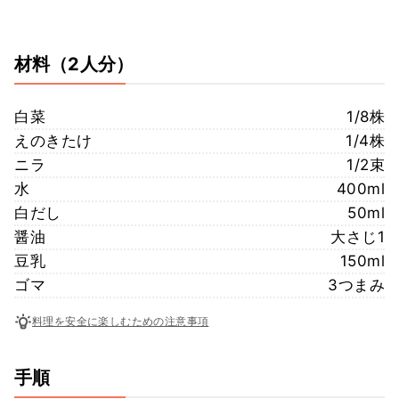
材料
（2人分）
白菜
1/8株
えのきたけ
1/4株
ニラ
1/2束
水
400ml
白だし
50ml
醤油
大さじ1
豆乳
150ml
ゴマ
3つまみ
料理を安全に楽しむための注意事項
手順